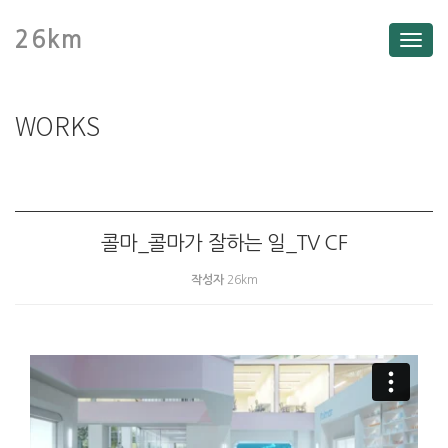
26km
Toggl
WORKS
콜마_콜마가 잘하는 일_TV CF
작성자
26km