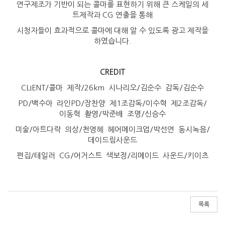
연구제조가 기반이 되는 콜마를 표현하기 위해 큰 스케일의 세
트제작과 CG 연출을 통해
시청자들이 효과적으로 콜마에 대해 알 수 있도록 광고 제작을
하였습니다.
CREDIT
CLIENT/콜마 제작/26km 시나리오/김순수 감독/김순수
PD/백수아 라인PD/장찬양 제1조감독/이수혁 제2조감독/
이동혁 촬영/박준배 조명/신승수
미술/아트다락 의상/천영혜 헤어메이크업/박선연 동시녹음/
데이드림사운드
편집/테일러 CG/어거스트 색보정/리메이드 사운드/키이츠
목록